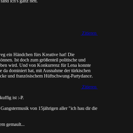
fand ich's ganz nett.
Zitieren
weg ein Händchen fürs Kreative hat! Die
önnen. Ist doch zum größenteil politische und
geben wird. Und von Konkurrenz für Lena konnte
e da dominiert hat, mit Ausnahme der türkischen
cke und französischem Hüftschwung-Partydance.
Zitieren
uffig ist :-P.
angstermusik von 15jährigen aller "ich hau dir die
em gemault...