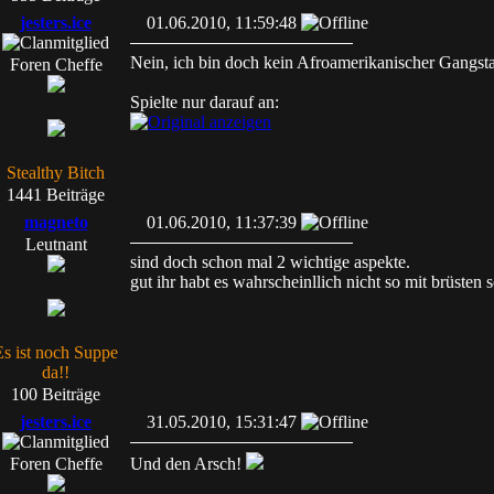
jesters.ice
01.06.2010, 11:59:48
Nein, ich bin doch kein Afroamerikanischer Gangs
Foren Cheffe
Spielte nur darauf an:
Stealthy Bitch
1441 Beiträge
magneto
01.06.2010, 11:37:39
Leutnant
sind doch schon mal 2 wichtige aspekte.
gut ihr habt es wahrscheinllich nicht so mit brüsten 
Es ist noch Suppe
da!!
100 Beiträge
jesters.ice
31.05.2010, 15:31:47
Foren Cheffe
Und den Arsch!