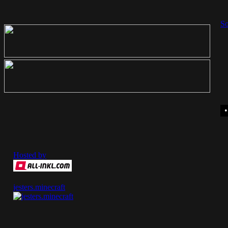
So
Hosted by
jesters.minecraft