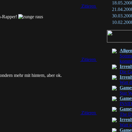
18.05.200
Zitieren
21.04.200
30.03.200
ta-Rapper!
10.02.200
Allge
Sommer
Zitieren
komm
Irren
Die Ge
sondern mehr mit hintern, aber ok.
Irren
Watt d
Game
Star W
Game
INSI
Game
Zitieren
The Di
Irren
Watt g
Game