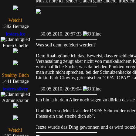
Musik höre ich selber ja auch ganz andere, trotzdem 
Weich!
1382 Beiträge
jesters.ice
30.05.2010, 20:57:33
Was soll denn gefeiert werden?
Foren Cheffe
Dem Raab gönne ich das. Beweist, dass er schlicht
Veranstaltung zeugt aber nicht von musikalischem K
wirtschaftliche Sache, was da bei den Punkten ver
man auch nicht sprechen, bei der Schnulzenkacke di
Stealthy Bitch
Linkin Park Clowns, griechischen "OPA! OPA!" ka
1441 Beiträge
jesters.silver
30.05.2010, 20:39:04
Ich bin ja in dem Alter noch sagen zu dürfen das sie k
Administrator
Und lieber so Musik als der DSDS Schmodder oder G
Fresse ein und steche dich ab".
Jetzte wurde das Ding gewonnen und es wird trotzd
Weich!