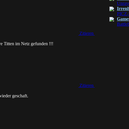
Unrav
Irren
PICZ-
Game
Battle
Zitieren
e Titten im Netz gefunden !!!
Zitieren
 wieder geschaft.