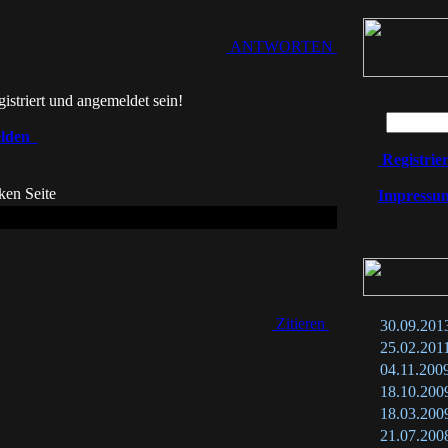
ANTWORTEN
istriert und angemeldet sein!
lden
Registrie
ken Seite
Impressu
Zitieren
30.09.201
25.02.201
04.11.200
18.10.200
18.03.200
21.07.200