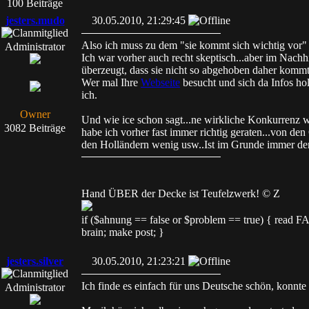
100 Beiträge
jesters.mudo
30.05.2010, 21:29:45
Also ich muss zu dem "sie kommt sich wichtig vor
Administrator
Ich war vorher auch recht skeptisch...aber im Nachh
überzeugt, dass sie nicht so abgehoben daher komm
Wer mal Ihre
Webseite
besucht und sich da Infos holt
ich.
Owner
Und wie ice schon sagt...ne wirkliche Konkurrenz 
3082 Beiträge
habe ich vorher fast immer richtig geraten...von 
den Holländern wenig usw..Ist im Grunde immer de
Hand ÜBER der Decke ist Teufelzwerk! © Z
if ($ahnung == false or $problem == true) { read
brain; make post; }
jesters.silver
30.05.2010, 21:23:21
Ich finde es einfach für uns Deutsche schön, konnte
Administrator