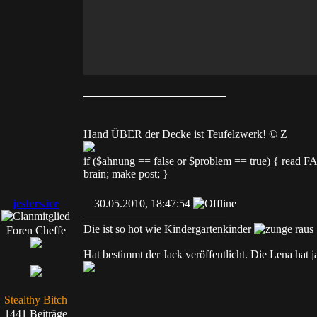
Hand ÜBER der Decke ist Teufelzwerk! © Z
if ($ahnung == false or $problem == true) { read
brain; make post; }
jesters.ice
30.05.2010, 18:47:54
Die ist so hot wie Kindergartenkinder
Foren Cheffe
Hat bestimmt der Jack veröffentlicht. Die Lena hat 
Stealthy Bitch
1441 Beiträge